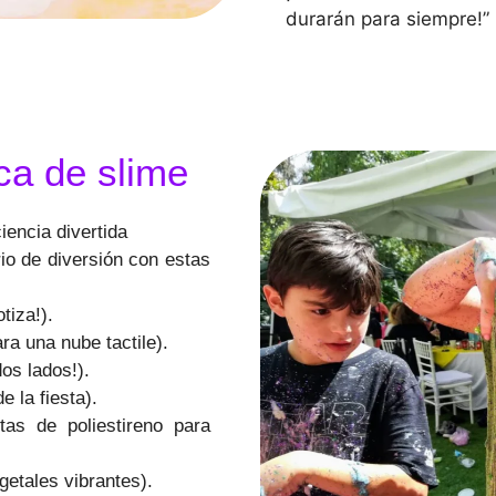
durarán para siempre!”
ca de slime
ciencia divertida
io de diversión con estas
otiza!).
ara una nube tactile).
odos lados!).
de la fiesta).
itas de poliestireno para
egetales vibrantes).